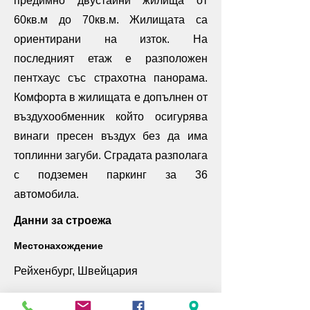
предимно двустайни жилища от
60кв.м до 70кв.м. Жилищата са
ориентирани на изток. На
последният етаж е разположен
пентхаус със страхотна панорама.
Комфорта в жилищата е допълнен от
въздухообменник който осигурява
винаги пресен въздух без да има
топлинни загуби. Сградата разполага
с подземен паркинг за 36
автомобила.
Данни за строежа
Местонахождение
Рейхенбург, Швейцария
РЗП: