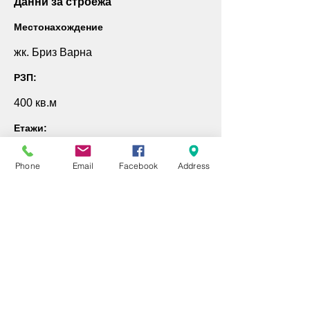
Данни за строежа
Местонахождение
жк. Бриз Варна
РЗП:
400 кв.м
Етажи:
8
Phone
Email
Facebook
Address
Година на
завършване:
2020
Тип сграда
Еднофамилна Къща